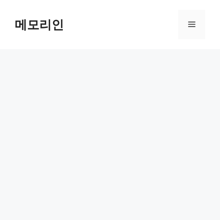
Skip
to
메모리인
Menu
content