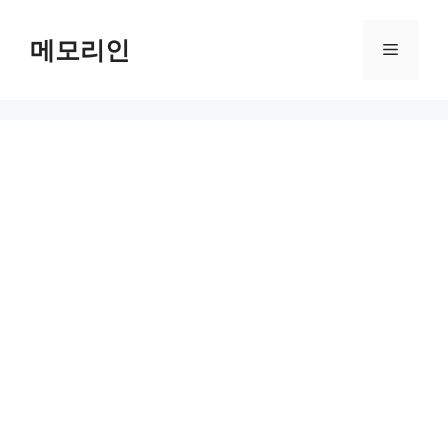
Skip
to
메모리인
Menu
content