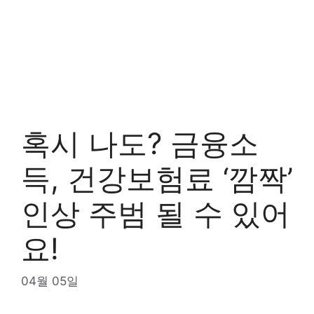
혹시 나도? 금융소
득, 건강보험료 ‘깜짝’
인상 주범 될 수 있어
요!
04월 05일