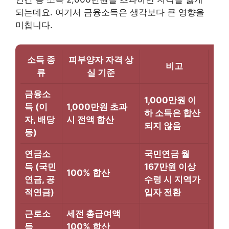
되는데요. 여기서 금융소득은 생각보다 큰 영향을
미칩니다.
소득 종
피부양자 자격 상
비고
류
실 기준
금융소
1,000만원 이
득 (이
1,000만원 초과
하 소득은 합산
자, 배당
시 전액 합산
되지 않음
등)
연금소
국민연금 월
득 (국민
167만원 이상
100% 합산
연금, 공
수령 시 지역가
적연금)
입자 전환
근로소
세전 총급여액
득
100% 합산