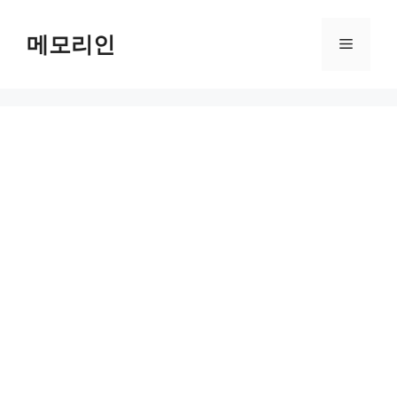
Skip
to
메모리인
Menu
content