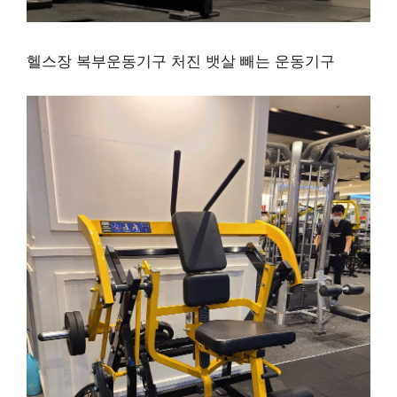
헬스장 복부운동기구 처진 뱃살 빼는 운동기구