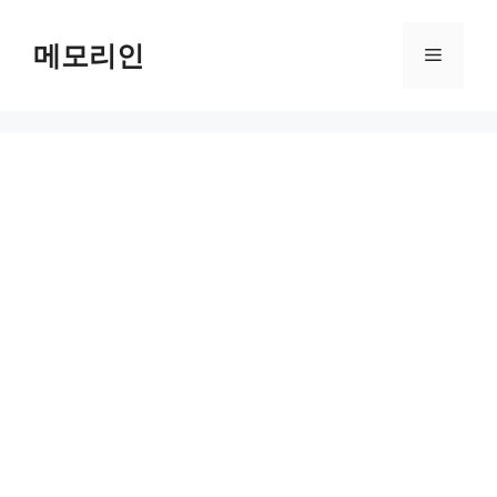
Skip
to
메모리인
Menu
content