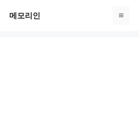
Skip
to
메모리인
Menu
content