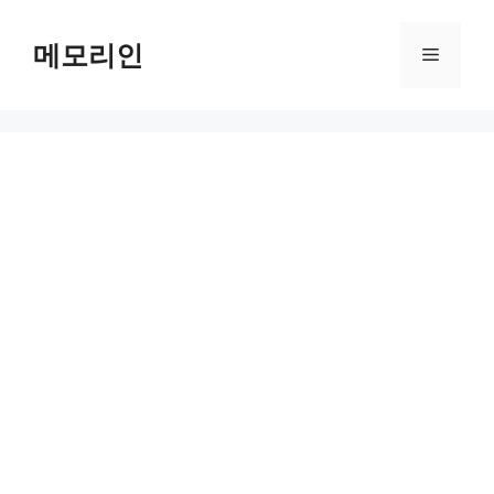
Skip
to
메모리인
Menu
content