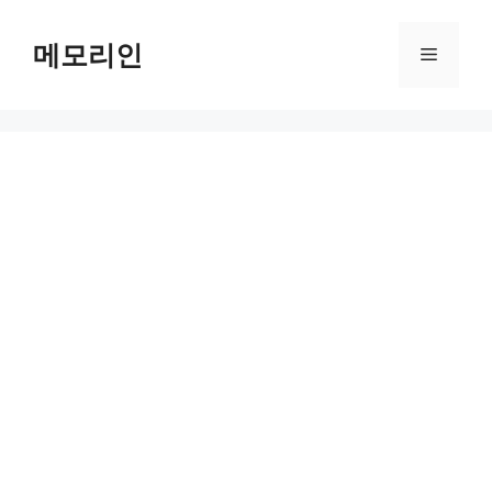
Skip
to
메모리인
Menu
content