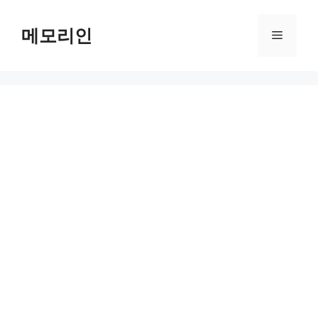
Skip
to
메모리인
Menu
content