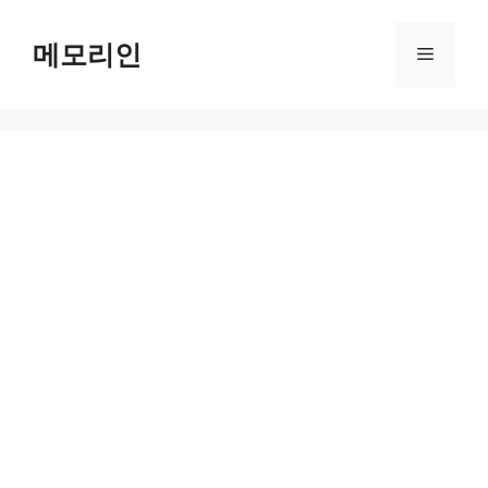
Skip
to
메모리인
Menu
content