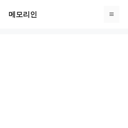
Skip
to
메모리인
Menu
content