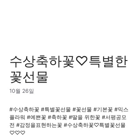
수상축하꽃♡특별한
꽃선물
10월 26일
#수상축하꽃 #특별꽃선물 #꽃선물 #기본꽃 #믹스
플라워 #예쁜꽃 #축하꽃 #딸을 위한꽃 #서평공모
전 #감정을표현하는꽃 #수상축하꽃♡특별꽃선물
♡♡♡