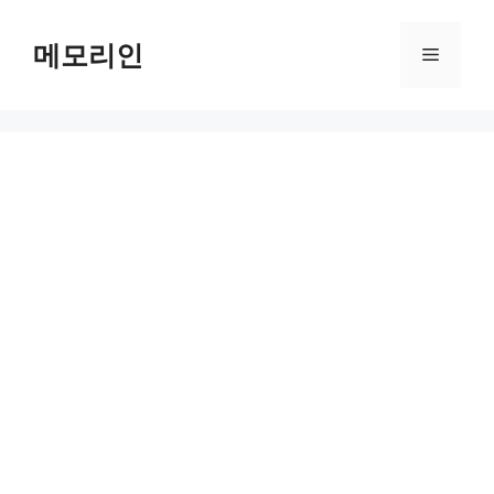
Skip
to
메모리인
Menu
content