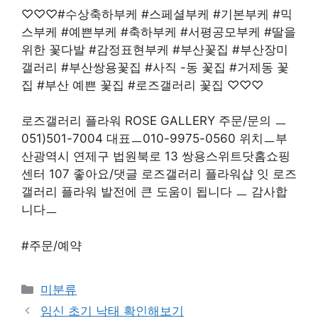
♡♡♡#수상축하부케 #스페셜부케 #기본부케 #믹
스부케 #예쁜부케 #축하부케 #서평공모부케 #딸을
위한 꽃다발 #감정표현부케 #부산꽃집 #부산장미
갤러리 #부산쌍용꽃집 #사직 -동 꽃집 #거제동 꽃
집 #부산 예쁜 꽃집 #로즈갤러리 꽃집 ♡♡♡
로즈갤러리 플라워 ROSE GALLERY 주문/문의 ㅡ
051)501-7004 대표ㅡ010-9975-0560 위치ㅡ부
산광역시 연제구 법원북로 13 쌍용스위트닷홈쇼핑
센터 107 좋아요/댓글 로즈갤러리 플라워샵 잇 로즈
갤러리 플라워 발전에 큰 도움이 됩니다 ㅡ 감사합
니다ㅡ
#주문/예약
Categories
미분류
임신 초기 낙태 확인해보기