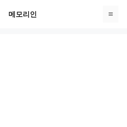
Skip
to
메모리인
Menu
content