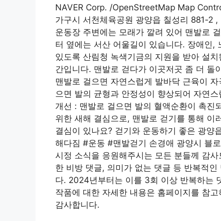
NAVER Corp. /OpenStreetMap Map Con
가구시 서천체육공원 광양읍 칠성리 881-2 
운동장 주변에는 모래가 깔려 있어 맨발로 걸
터 옆에는 서산 어울길이 있습니다. 장애인, 
있도록 산림청 녹색기금의 지원을 받아 설치
간입니다. 맨발로 걷다가 이곳저곳 좀 더 돌아
맨발로 걸으면 자연스럽게 발바닥 근육이 자극
으면 발의 균형과 안정성이 향상되어 자연스럽
개선 : 맨발로 걸으면 발의 혈액순환이 촉진
위한 새해 결심으로, 맨발로 걷기를 통해 이
결심이 있나요? 걷기와 운동하기 좋은 광양
해다짐 #운동 #맨발걷기 손경애 광양시 블로
시정 소식을 응원해주시는 모든 분들께 감사드
한 비방 댓글, 의미가 없는 댓글 등 반복적
다. 2024년부터는 이를 3회 이상 반복하는
작품에 대한 자세한 내용은 홈페이지를 참고
감사합니다.