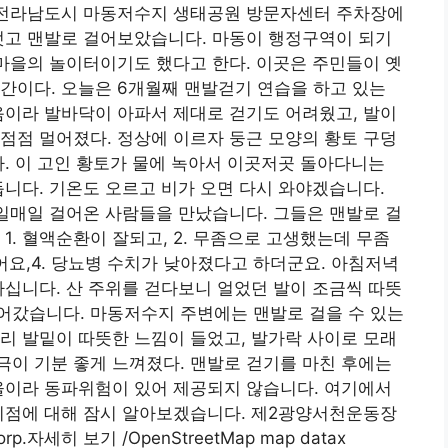
1- 전라남도시 마동저수지 생태공원 방문자센터 주차장에
벗고 맨발로 걸어보았습니다. 마동이 행정구역이 되기
 마을의 놀이터이기도 했다고 한다. 이곳은 주민들이 옛
간이다. 오늘은 6개월째 맨발걷기 연습을 하고 있는
음이라 발바닥이 아파서 제대로 걷기도 어려웠고, 발이
점점 멀어졌다. 정상에 이르자 둥근 모양의 황토 구덩
다. 이 고인 황토가 물에 녹아서 이곳저곳 돌아다니는
듭니다. 기온도 오르고 비가 오면 다시 와야겠습니다.
일매일 걸어온 사람들을 만났습니다. 그들은 맨발로 걸
1. 혈액순환이 잘되고, 2. 무좀으로 고생했는데 무좀
줬어요,4. 당뇨병 수치가 낮아졌다고 하더군요. 아침저녁
하십니다. 산 주위를 걷다보니 얼었던 발이 조금씩 따뜻
어갔습니다. 마동저수지 주변에는 맨발로 걸을 수 있는
리 발밑이 따뜻한 느낌이 들었고, 발가락 사이로 모래
이 기분 좋게 느껴졌다. 맨발로 걷기를 마친 후에는
울이라 동파위험이 있어 제공되지 않습니다. 여기에서
 이점에 대해 잠시 알아보겠습니다. 제2광양서천운동장
.자세히 보기 /OpenStreetMap map datax