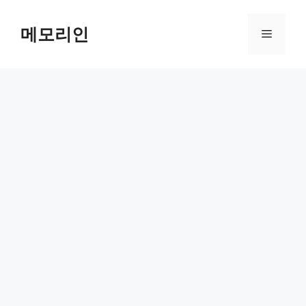
Skip
to
메모리인
Menu
content