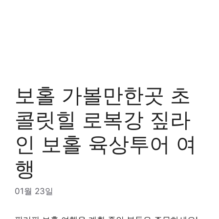
보홀 가볼만한곳 초
콜릿힐 로복강 짚라
인 보홀 육상투어 여
행
01월 23일