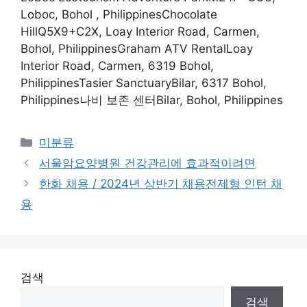
Loboc, Bohol , PhilippinesChocolate
HillQ5X9+C2X, Loay Interior Road, Carmen,
Bohol, PhilippinesGraham ATV RentalLoay
Interior Road, Carmen, 6319 Bohol,
PhilippinesTasier SanctuaryBilar, 6317 Bohol,
Philippines나비 보존 센터Bilar, Bohol, Philippines
Categories
미분류
서울암요양병원 건강관리에 효과적이려면
한화 채용 / 2024년 상반기 채용전제형 인턴 채
용
검색
검색