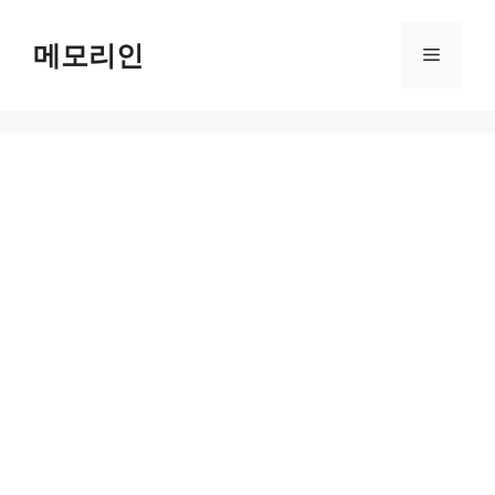
Skip
to
메모리인
Menu
content