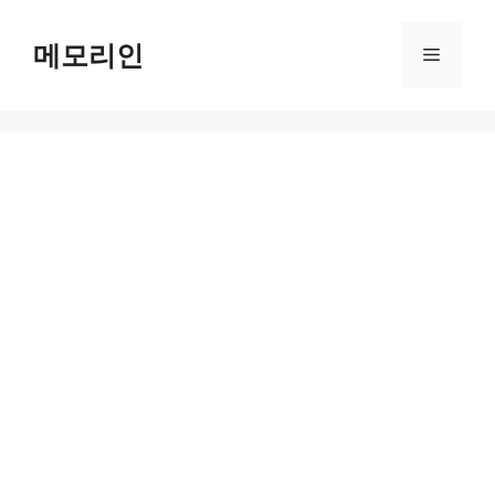
Skip
to
메모리인
Menu
content