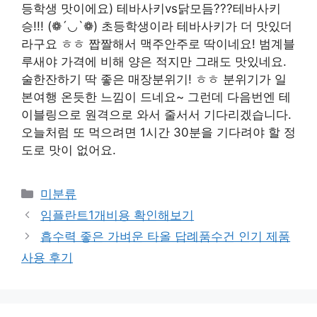
등학생 맛이에요) 테바사키vs닭모듬???테바사키
승!!! (❁´◡`❁) 초등학생이라 테바사키가 더 맛있더
라구요 ㅎㅎ 짭짤해서 맥주안주로 딱이네요! 범계블
루새야 가격에 비해 양은 적지만 그래도 맛있네요.
술한잔하기 딱 좋은 매장분위기! ㅎㅎ 분위기가 일
본여행 온듯한 느낌이 드네요~ 그런데 다음번엔 테
이블링으로 원격으로 와서 줄서서 기다리겠습니다.
오늘처럼 또 먹으려면 1시간 30분을 기다려야 할 정
도로 맛이 없어요.
Categories
미분류
임플란트1개비용 확인해보기
흡수력 좋은 가벼운 타올 답례품수건 인기 제품
사용 후기