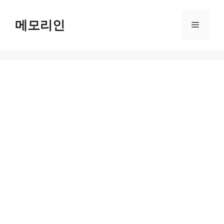
Skip
to
메모리인
Menu
content