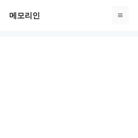
Skip
to
메모리인
Menu
content