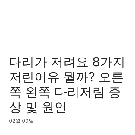
다리가 저려요 8가지
저린이유 뭘까? 오른
쪽 왼쪽 다리저림 증
상 및 원인
02월 09일