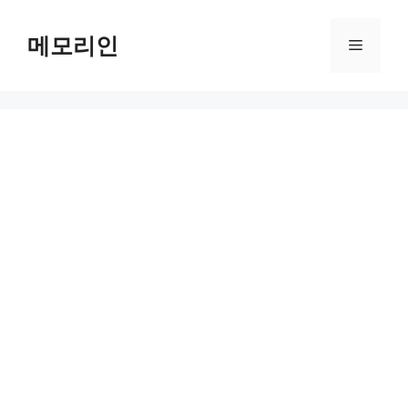
Skip
to
메모리인
Menu
content