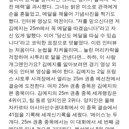
전 매력’을 과시했다. 그녀는 밝은 미소로 관객에게
손을 흔들었고, 메달을 깨물어 기념사진을 찍기도
했다. 인터뷰 영상도 역전이다. “저를 믿으신다면 저
김예지는 25m에서 꼭 메달을 따겠습니다”라고 자
신 있게 말했다. 이어 “당신도 메달을 따실 수 있습
니다”라고 코믹한 표정으로 덧붙였다. 이런 인터뷰
는 처음이다. 눈썹을 치켜올리며… 눌린 머리카락을
걱정하며 사투리로 말을 건넨다면… 하하, 이 사람
개그맨인가요? 김예지를 알아보려면 경기 영상 외
에도 인터뷰 영상을 봐야 한다. 김예지는 2일 프랑
스 샤토루 사격장에서 열리는 25m 권총 예선전에서
결승에 도전한다. 여자 25m 권총 종목은 김예지의
본 종목이다. 김예지의 25m 권총 종목 세계랭킹은
4위이고, 팀 동료 양지인은 2위다. 양지인은 올해
자카르타 아시아선수권대회에서 이 종목 결승에서
41점을 기록해 세계신기록을 세웠다. ‘에이스’는 두
개다. 25m 권총 종목에서는 이 대회에서 세 번째 금
메달을 따낼 것으로 기대된다. 본선에서 8위 안에