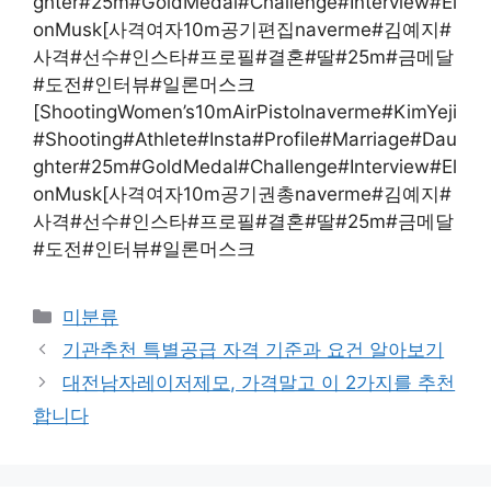
ghter#25m#GoldMedal#Challenge#Interview#El
onMusk[사격여자10m공기편집naverme#김예지#
사격#선수#인스타#프로필#결혼#딸#25m#금메달
#도전#인터뷰#일론머스크
[ShootingWomen’s10mAirPistolnaverme#KimYeji
#Shooting#Athlete#Insta#Profile#Marriage#Dau
ghter#25m#GoldMedal#Challenge#Interview#El
onMusk[사격여자10m공기권총naverme#김예지#
사격#선수#인스타#프로필#결혼#딸#25m#금메달
#도전#인터뷰#일론머스크
Categories
미분류
기관추천 특별공급 자격 기준과 요건 알아보기
대전남자레이저제모, 가격말고 이 2가지를 추천
합니다