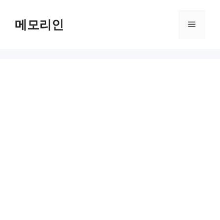
Skip
to
메모리인
Menu
content