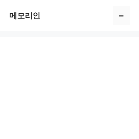
Skip
to
메모리인
Menu
content