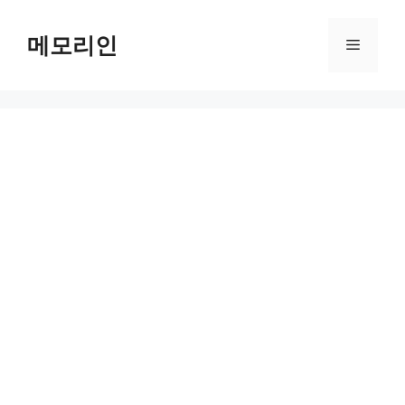
Skip
to
메모리인
Menu
content