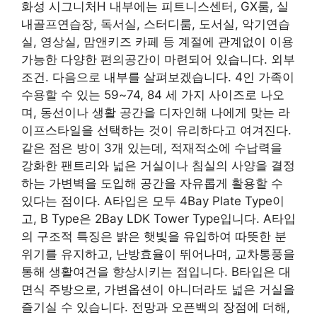
화성 시그니처H 내부에는 피트니스센터, GX룸, 실
내골프연습장, 독서실, 스터디룸, 도서실, 악기연습
실, 영상실, 맘앤키즈 카페 등 계절에 관계없이 이용
가능한 다양한 편의공간이 마련되어 있습니다. 외부
조건. 다음으로 내부를 살펴보겠습니다. 4인 가족이
수용할 수 있는 59~74, 84 세 가지 사이즈로 나오
며, 동선이나 생활 공간을 디자인해 나에게 맞는 라
이프스타일을 선택하는 것이 유리하다고 여겨진다.
같은 점은 방이 3개 있는데, 적재적소에 수납력을
강화한 팬트리와 넓은 거실이나 침실의 사양을 결정
하는 가변벽을 도입해 공간을 자유롭게 활용할 수
있다는 점이다. A타입은 모두 4Bay Plate Type이
고, B Type은 2Bay LDK Tower Type입니다. A타입
의 구조적 특징은 밝은 햇빛을 유입하여 따뜻한 분
위기를 유지하고, 난방효율이 뛰어나며, 교차통풍을
통해 생활여건을 향상시키는 점입니다. B타입은 대
면식 주방으로, 가변옵션이 아니더라도 넓은 거실을
즐기실 수 있습니다. 전망과 오픈백의 장점에 더해,