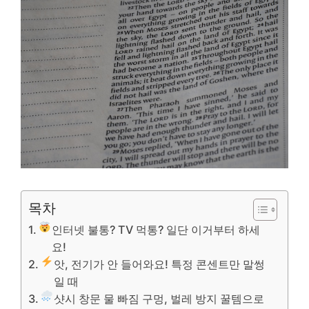
목차
인터넷 불통? TV 먹통? 일단 이거부터 하세
요!
앗, 전기가 안 들어와요! 특정 콘센트만 말썽
일 때
샷시 창문 물 빠짐 구멍, 벌레 방지 꿀템으로