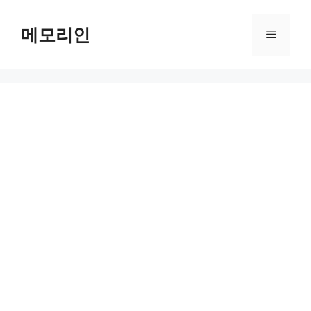
Skip
to
메모리인
Menu
content