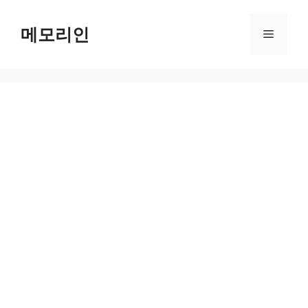
Skip
to
메모리인
Menu
content