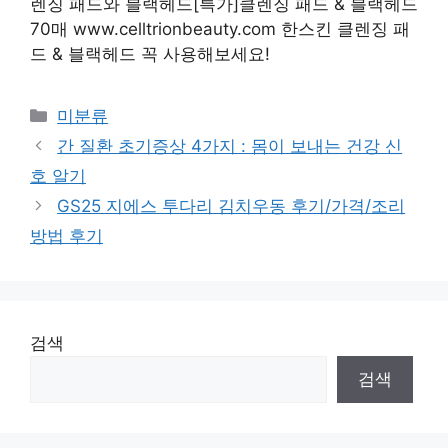
렌징 패드와 블랙헤드[특가]클렌징 패드 & 블랙헤드
70매 www.celltrionbeauty.com 한스킨 클렌징 패
드 & 블랙헤드 꼭 사용해보세요!
Categories
미분류
간 질환 초기증상 4가지 : 몸이 보내는 건강 신
호 알기
GS25 지에스 투다리 김치우동 후기/가격/조리
방법 후기
검색
검색