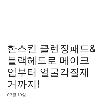
한스킨 클렌징패드&
블랙헤드로 메이크
업부터 얼굴각질제
거까지!
03월 19일