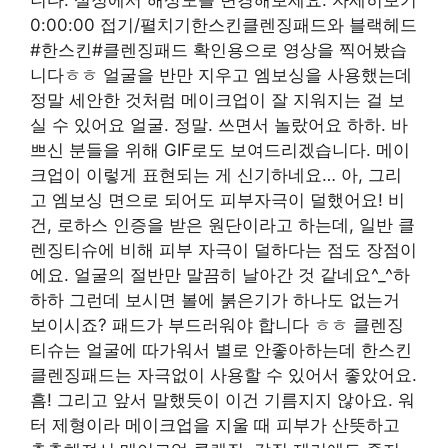
0:00:00 접기/펼치기한스킨클렌징패드와 블랙헤드
#한스킨#클렌징패드 확인용으로 영상을 찍어봤습
니다ㅎㅎ 얼굴을 반만 지우고 엠보싱을 사용했는데
정말 세안한 것처럼 메이크업이 잘 지워지는 걸 보
실 수 있어요 얼굴. 정말. 쓰면서 놀랐어요 하하. 바
쁘신 분들을 위해 GIF로도 보여드리겠습니다. 메이
크업이 이렇게 표현되는 게 신기하네요… 아, 그리
고 엠보싱 면으로 되어도 피부자극이 덜했어요! 비
건, 로하스 인증을 받은 원단이라고 하는데, 일반 클
렌징티슈에 비해 피부 자극이 덜하다는 점도 장점이
에요. 얼굴의 절반만 말끔히 날아간 것 같네요^_^하
하하 그런데 보시면 볼에 붉은기가 하나도 없는거
보이시죠? 패드가 부드러워야 합니다 ㅎㅎ 클렌징
티슈는 얼굴에 따가워서 별로 안좋아하는데 한스킨
클렌징패드는 자극없이 사용할 수 있어서 좋았어요.
흠! 그리고 앞서 말했듯이 이건 기름지지 않아요. 워
터 제형이라 메이크업을 지울 때 피부가 산뜻하고