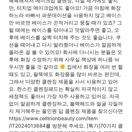
촉촉해져서 메이크업 클렌징, 각질 제거에도 좋지
만, 터치업 메이크업에도 좋아요! 가끔 아침에 화장
하느라 바빠서 파운데이션을 사용하지 않고 베이스
만 바르면 베이스가 끈적거리고 뭉칠 때가 있죠? 그
럴 때에는 베이스를 닦아내고 덧발라주면 좋고, 오
후에 베이스를 살짝 터치해 주는 것도 좋습니다. 쿠
션을 떼어내고 다시 발라줬더니 베이스가 깔끔하게
올라온 걸 볼 수 있어요! 회사에 다니시는 분들은 오
후에 화장 수정하기 위해 사무실 책상에 하나쯤 놔
두시면 좋을 것 같아요
집에서 화장을 여러 번 할
때도 있고, 팔뚝에도 화장품을 많이 바르는 편인데,
그래서 다양한 클렌징 제품을 사서 사용하고 있어
요. 한스킨 클렌징패드는 확실히 자극적이지 않고
세정력도 좋아서 가장 자주 사용하고 있어요. 자극
없이 말끔하게 클렌징하고, 블랙헤드와 얼굴 각질까
지 제거해주는 올인원 딥 클렌징 제품을 찾으신다면
https://www.celltrionbeauty.com/item
/IT2024013684를 방문해 주세요. [특가]70가지 클