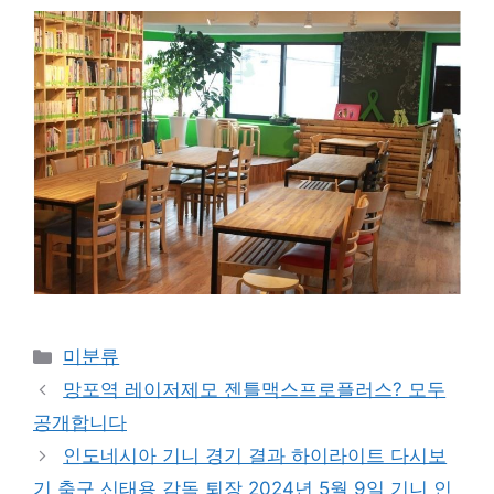
Categories
미분류
망포역 레이저제모 젠틀맥스프로플러스? 모두
공개합니다
인도네시아 기니 경기 결과 하이라이트 다시보
기 축구 신태용 감독 퇴장 2024년 5월 9일 기니 인