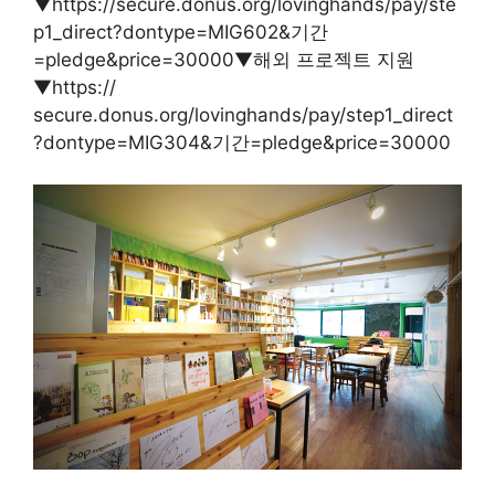
▼https://secure.donus.org/lovinghands/pay/ste
p1_direct?dontype=MIG602&기간
=pledge&price=30000▼해외 프로젝트 지원
▼https://
secure.donus.org/lovinghands/pay/step1_direct
?dontype=MIG304&기간=pledge&price=30000