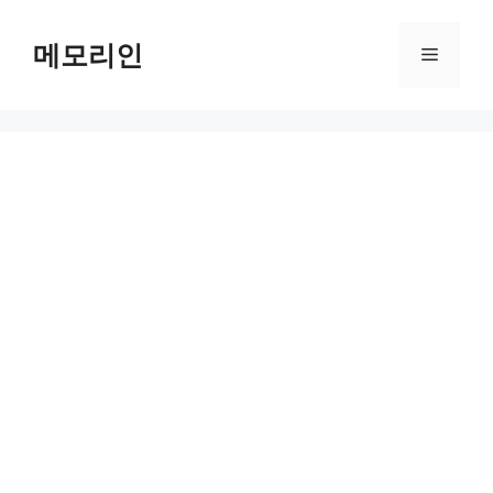
Skip
to
메모리인
Menu
content