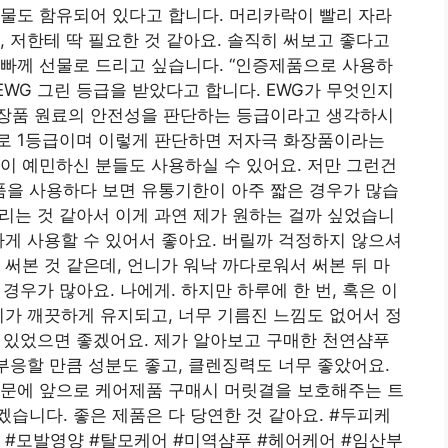
물도 함유되어 있다고 합니다. 머리카락이 빨리 자라
, 저한테 딱 필요한 것 같아요. 솔직히 써보고 좋다고
아빠께 선물로 드리고 싶습니다. “인증제품으로 사용하
EWG 그린 등급을 받았다고 합니다. EWG가 무엇인지
장품 원료의 안전성을 판단하는 등급이라고 생각하시
로 1등급이며 이렇게 판단하면 저자극 화장품이라는
이 예민하신 분들도 사용하실 수 있어요. 저만 그런건
을 사용하다 보면 유통기한이 아주 짧은 경우가 많습
버리는 것 같아서 이게 과연 제가 원하는 걸까 싶었습니
하게 사용할 수 있어서 좋아요. 버릴까 걱정하지 않으셔
 써본 것 같은데, 언니가 워낙 까다로워서 써본 뒤 마
 경우가 많아요. 나에게. 하지만 하루에 한 번, 혹은 이
피가 깨끗하게 유지되고, 너무 기름진 느낌도 없어서 정
 수 있었으면 좋겠어요. 제가 알아보고 구매한 천연샴푸
 부응할 만큼 성분도 좋고, 클렌징력도 너무 좋았어요.
때문에 앞으로 케어제품 구매시 머릿결을 보호해주는 트
습니다. 좋은 제품은 다 당연한 것 같아요. #두피케
 #모발영양 #탈모케어 #미역샴푸 #헤어케어 #임산부