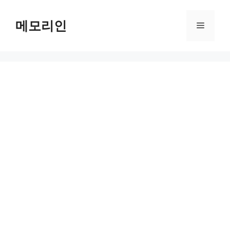
Skip
to
메모리인
Menu
content