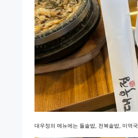
대우정의 메뉴에는 돌솥밥, 전복솥밥, 미역국,