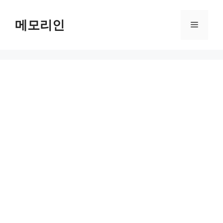
Skip
to
메모리인
Menu
content