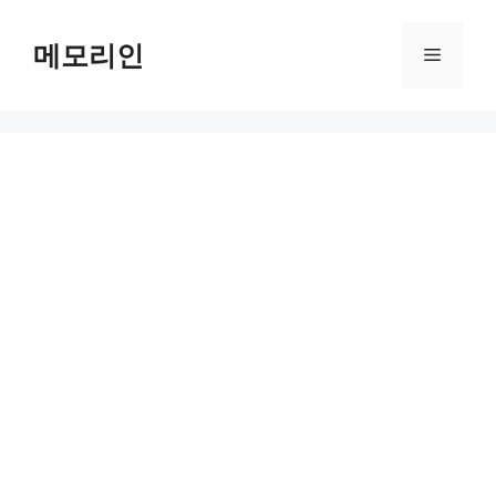
Skip
to
메모리인
Menu
content