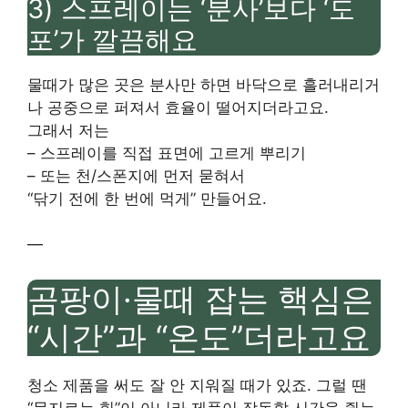
3) 스프레이는 ‘분사’보다 ‘도
포’가 깔끔해요
물때가 많은 곳은 분사만 하면 바닥으로 흘러내리거
나 공중으로 퍼져서 효율이 떨어지더라고요.
그래서 저는
– 스프레이를 직접 표면에 고르게 뿌리기
– 또는 천/스폰지에 먼저 묻혀서
“닦기 전에 한 번에 먹게” 만들어요.
—
곰팡이·물때 잡는 핵심은
“시간”과 “온도”더라고요
청소 제품을 써도 잘 안 지워질 때가 있죠. 그럴 땐
“문지르는 힘”이 아니라 제품이 작동할 시간을 줬는