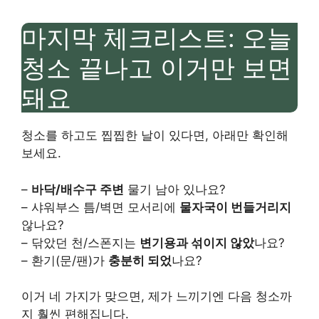
마지막 체크리스트: 오늘
청소 끝나고 이거만 보면
돼요
청소를 하고도 찝찝한 날이 있다면, 아래만 확인해
보세요.
–
바닥/배수구 주변
물기 남아 있나요?
– 샤워부스 틈/벽면 모서리에
물자국이 번들거리지
않나요?
– 닦았던 천/스폰지는
변기용과 섞이지 않았
나요?
– 환기(문/팬)가
충분히 되었
나요?
이거 네 가지가 맞으면, 제가 느끼기엔 다음 청소까
지 훨씬 편해집니다.