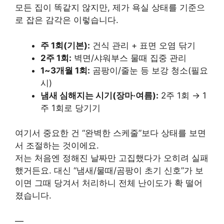
모든 집이 똑같지 않지만, 제가 욕실 상태를 기준으
로 잡은 감각은 이렇습니다.
주 1회(기본):
건식 관리 + 표면 오염 닦기
2주 1회:
벽면/샤워부스 물때 집중 관리
1~3개월 1회:
곰팡이/줄눈 등 보강 청소(필요
시)
냄새 심해지는 시기(장마·여름):
2주 1회 → 1
주 1회로 당기기
여기서 중요한 건 “완벽한 스케줄”보다 상태를 보면
서 조절하는 것이에요.
저는 처음엔 정해진 날짜만 고집했다가 오히려 실패
했거든요. 대신 “냄새/물때/곰팡이 초기 신호”가 보
이면 그때 당겨서 처리하니 전체 난이도가 확 떨어
졌습니다.
—