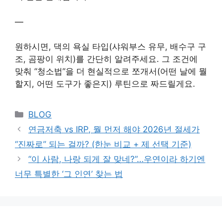
—
원하시면, 댁의 욕실 타입(샤워부스 유무, 배수구 구
조, 곰팡이 위치)를 간단히 알려주세요. 그 조건에
맞춰 “청소법”을 더 현실적으로 쪼개서(어떤 날에 뭘
할지, 어떤 도구가 좋은지) 루틴으로 짜드릴게요.
Categories
BLOG
연금저축 vs IRP, 뭘 먼저 해야 2026년 절세가
“진짜로” 되는 걸까? (한눈 비교 + 제 선택 기준)
“이 사람, 나랑 되게 잘 맞네?”…우연이라 하기엔
너무 특별한 ‘그 인연’ 찾는 법