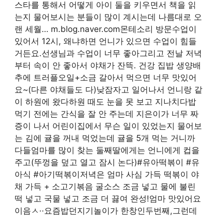
스타를 통해서 어떻게 아이 둘을 키우면서 책을 읽
는지 물어보시는 분들이 많이 계시는데 나름대로 오
랜 세월… m.blog.naver.com몬테소리 방문수업이
있어서 12시, 왜냐하면 언니가 있으면 수업이 힘들
거든요.선생님과 수업이 너무 좋아그리고 전날 저녁
부터 속이 안 좋아서 야채가 잔뜩. 건강 집밥 생양배
추에 트러플오일+소금 갈아서 먹으면 너무 맛있어
요~(다른 야채들도 다)낮잠자고 일어나서 언니랑 같
이 하원에 왔다하원 때도 눈을 못 보고 지나치다밥
먹기 전에는 간식을 잘 안 주는데 지은이가 너무 짜
증이 나서 어린이집에서 무슨 일이 있었는지 물어보
는 김에 귤을 꺼내 먹었는데 귤을 5개 먹는 거니까
다들엄마를 많이 찾는 둘째딸에게는 언니에게 컵을
주고(뚜껑을 덮고 열고 잠시 논다)#유아떡볶이 #유
아식 #아기떡볶이저녁은 엄마 사심 가득 떡볶이 야
채 가득 + 소고기볶음 굴소스 조금 넣고 물에 불린
떡 넣고 국물 넣고 조금 더 끓여 완성!엄마 맛있어요
이음ㅅ··요즘밥던지기놀이가 한창인두번째,그런데