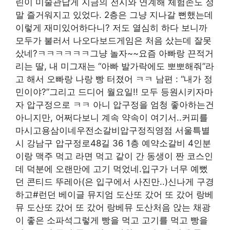
린이 미술관답게 지금의 전시와 연계해 체험존도 정
말 즐거워지고 있었다. 2층은 그냥 지나갈 뻔했는데
이렇게 재미있어하다니? 저도 열심히 하다 보니까
모두가 불러서 나오다보드게임은 처음 샀는데 잘못
샀네?ㅋㅋㅋㅋㅋㅋ그냥 놀자~~요즘 아빠랑 끈적거
리는 딸, 내 미그재는 “아빠 발가락에도 뽀뽀해줘”라
고 해서 오빠랑 나랑 빵 터졌어 ㅋㅋ 남편 : “내가 정
민이야?”그리고 드디어 월요일!! 모두 등원시키자마
자 압구정으로 ㅋㅋ 아니 압구정을 엄청 좋아하는건
아니지만, 어쩌다보니 계속 약속이 여기서..커피를
마시고용삼이네우전소갈비압구정직영점 서울특별
시 강남구 압구정로48길 36 1층 예약소갈비 4인분
이랑 맥주 먹고 라면 먹고 같이 간 동생이 짠 코스인
데 덕분에 오랜만에 고기 먹었네.입구가 너무 예뻤
던 콘티드 뚜레아(은 입구에서 사진만..)신나게 구경
하고#런던 베이글 뮤지엄 도산또 갔어 또 갔어 랑베
뮤 도산또 갔어 또 갔어 랑베뮤 도산처음 앉는 채광
이 좋은 소파석그렇게 빵을 먹고 고기를 먹고 빵을