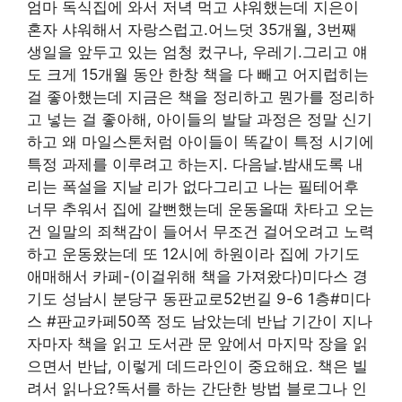
엄마 독식집에 와서 저녁 먹고 샤워했는데 지은이
혼자 샤워해서 자랑스럽고.어느덧 35개월, 3번째
생일을 앞두고 있는 엄청 컸구나, 우레기.그리고 얘
도 크게 15개월 동안 한창 책을 다 빼고 어지럽히는
걸 좋아했는데 지금은 책을 정리하고 뭔가를 정리하
고 넣는 걸 좋아해, 아이들의 발달 과정은 정말 신기
하고 왜 마일스톤처럼 아이들이 똑같이 특정 시기에
특정 과제를 이루려고 하는지. 다음날.밤새도록 내
리는 폭설을 지날 리가 없다그리고 나는 필테어후
너무 추워서 집에 갈뻔했는데 운동올때 차타고 오는
건 일말의 죄책감이 들어서 무조건 걸어오려고 노력
하고 운동왔는데 또 12시에 하원이라 집에 가기도
애매해서 카페-(이걸위해 책을 가져왔다)미다스 경
기도 성남시 분당구 동판교로52번길 9-6 1층#미다
스 #판교카페50쪽 정도 남았는데 반납 기간이 지나
자마자 책을 읽고 도서관 문 앞에서 마지막 장을 읽
으면서 반납, 이렇게 데드라인이 중요해요. 책은 빌
려서 읽나요?독서를 하는 간단한 방법 블로그나 인