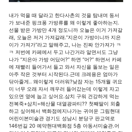
내가 먹을 때 달라고 한다사촌의 것을 탐내며 동서
가 보내준 핑크퐁 가방류를 왜 이렇게 좋아하는지.
선물 받은 가방만 4개 정도니까 오늘은 이거 가져갈
래, 오늘은 저거 가져갈래.”지은이 가방이니까 지은
이가 가져가”라고 말해주고, 나는 진짜 안가져가 ㅋ
ㅋ 저번에 카페에서 두고 나간거라 알면서도 그냥
나가 “지은아 가방 어딨어?” 하면 “어?” 하면서 카페
에 재빨리 들어가서 들고 와서 자신을 돌보는 일은
아주 작은 것부터 시작된다.근데 크레용은 엄마가
닦아줄게.. 왜이렇게 더러워?낮잠 자는 15개월 귀요
미 너무 오래 자서 깨우러 들어갔는데 이렇게 자고
있으면 옆에 눕고 싶어요.삼치 구워 건강하게 먹는
전복죽+삼치=해산물 대열광파티?? 첫째딸이 외출
하고 싶어해서 백화점에지나가는 귀여운 그림현대
어린이본미술관 경기도 성남시 분당구 판교역로
146번길 20 예약현대백화점 5층 아동서미술관.어