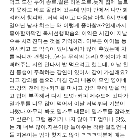
먹고 도산 투어 종료.얼른 하원으로.늦게 집에 들르
지 못하고 바로 올집에 갔는데 엄마 안에서 나만 화
려해서 창피해…저녁 먹이고 다음날 아침.6시 반에
일어난 남자 치즈는 왜 이렇게 좋아할까?언제까지
좋아할까막간 독서선행학습의 이익은 시간이 지날
수록 사라진다는 것을 기억하라. 아무튼 아이들 등
원시키고 또 약속이 있네.날씨가 많이 추웠는데 차
를 타니까 괜찮아…(라는 무적의 논리) 현성이가 예
뻐해주는 지인 만나서 밥 먹으려고 했는데, 이날 친
한 동생이 주최하는 강연이 있어서 같이 가실래요?
라고 강의를 들으러.마침 강의 내용이 모인 영어네
요.강의 전에 빵+커피를 마시고 강의 후에 밥을 먹
고 밥이 부족해서 다시 도넛+커피 제주도에 갔다가
밀가루를 너무 많이 먹어서 이날 저녁부터 기분이
나빴다.아무리 봐도 밀가루 때문에 밀가루를 잘라보
고 싶은데, 그럴 용기가 나지 않아 TT 얼마나 맛있
는 게 너무 많아.지은이랑 놀아주는 착한 얼집언니
들 지은이는 엄마 찾지도 않아 ㅋㅋㅋ덕분에 얘는