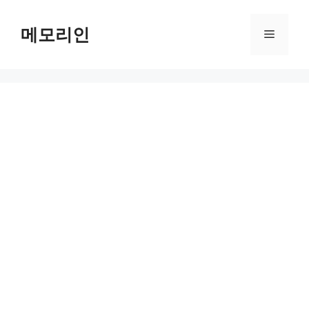
Skip
to
메모리인
Menu
content