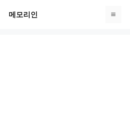
Skip
to
메모리인
Menu
content