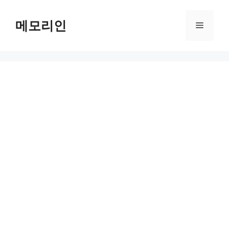
Skip
to
메모리인
Menu
content