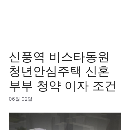
신풍역 비스타동원
청년안심주택 신혼
부부 청약 이자 조건
06월 02일