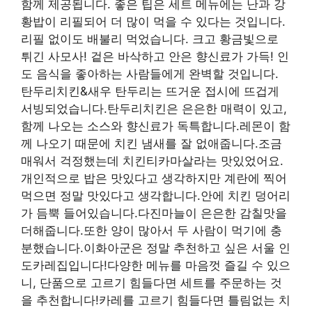
함께 제공됩니다. 좋은 팁은 세트 메뉴에는 난과 강
황밥이 리필되어 더 많이 먹을 수 있다는 것입니다.
리필 없이도 배불리 먹었습니다. 크고 황금빛으로
튀긴 사모사! 겉은 바삭하고 안은 향신료가 가득! 인
도 음식을 좋아하는 사람들에게 완벽할 것입니다.
탄두리치킨&새우 탄두리는 뜨거운 접시에 뜨겁게
서빙되었습니다.탄두리치킨은 은은한 매력이 있고,
함께 나오는 소스와 향신료가 독특합니다.레몬이 함
께 나오기 때문에 치킨 냄새를 잘 없애줍니다.조금
매워서 걱정했는데 치킨티카마살라는 맛있었어요.
개인적으로 밥은 맛있다고 생각하지만 계란에 찍어
먹으면 정말 맛있다고 생각합니다.안에 치킨 덩어리
가 듬뿍 들어있습니다.다진마늘이 은은한 감칠맛을
더해줍니다.또한 양이 많아서 두 사람이 먹기에 충
분했습니다.이화아군은 정말 추천하고 싶은 서울 인
도카레집입니다!다양한 메뉴를 마음껏 즐길 수 있으
니, 단품으로 고르기 힘들다면 세트를 주문하는 것
을 추천합니다!카레를 고르기 힘들다면 틀림없는 치