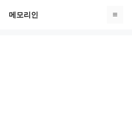
Skip
to
메모리인
Menu
content