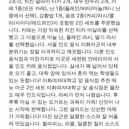
2조각, 치킨 말라이 티카 2개, 새우 탄두리 2개, 카
레 1종(모든 카레), 난 1종(플레인/버터/마늘/허니 난
중에서 선택), 강황밥 1개, 음료 2종(커피/라시/콜
라/사이다/레드와인)이 포함된 2인 세트를 주문했습
니다. 카레는 가장 익숙한 치킨 티카 마살라를 선택
했고 그 다음으로 마늘 난, 플레인 라시, 딸기 라시
를 선택했습니다. 서울 인도 음식 이화아군의 내부
분위기는 정말 이국적이고 깨끗합니다. 다른 인도
음식점과 마찬가지로 이곳은 세련된 인테리어의 서
울 인도 카레 음식점입니다. 실내가 꽤 넓어서 단체
로 오기 좋고, 대학 앞에 있어서 혼자 먹는 학생들도
있는 듯합니다! 이화여자대학교 앞 음식점 추천 메
뉴 아군 2인 세트 이화여자대학교 앞 음식점은 물잔
도 매우 인도식입니다. 라씨가 먼저 나왔습니다. 후
루룩 마실 수 있는 요거트는 과육이 가득! 신맛이 나
는 시작에 완벽합니다. 그린 샐러드는 신선한 야채
가 가득합니다! 다진 당근은 달콤한 소스와 잘 어울
려 맛있습니다. 할라피뇨, 피클, 달콤한 칠리 소스도