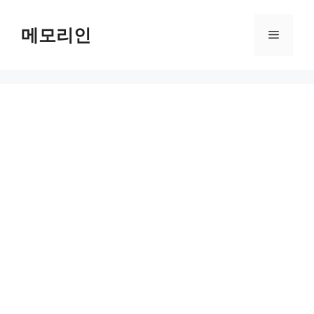
Skip
to
메모리인
Menu
content