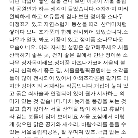
아닌 낙엽이 쌓인 길을 걷다 보면 이곳이 서울 올림
픽 공원인가 하는 생각이 들었습니다.주차까지 미리
완벽하게 하고 여유롭게 걷다 보면 정이품 소나무
이정표가 있고 자연스럽게 동선을 따라 산더미처럼
쌓이다 보니 조각품과 함께 전시되어 있었습니다.소
나무가 얼핏 봐도 기품이 있고 정이품 소나무다운
모습이네요. 아래 자세한 설명은 참고해주세요.서울
산책하기 좋은 곳, 걷기 좋은 길에서 만난 정이품 소
나무 장자목이래요.정이품 마츠나가코메서울의 볼
거리 산책하기 좋은 길, 서울올림픽공원에는 조각품
들이 많이 전시되어 있어서 야외조각공원 같기도 하
지만 강아지의 세계라는 작품입니다.개집이 놓여 있
고 굵은 쇠사슬과 연결되어 있어 뭔가 시사하는 의
미가 있는 것 같습니다.마치 늦가을 풍경을 보는 것
같고 춥지 않아서 서울 산책을 많이 하시고 휴일이
라 걷는 분들이 많이 보이네요.서울 도심에서 이렇
게 찾으면 맑은 공기와 새소리, 바람소리를 들을 수
있는 서울올림픽공원, 잘 꾸며져 있죠.낙엽 밟는 소