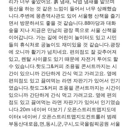
리가 너무 좋았어요. 흙 냄새, 낙엽 냄새를 맡으며
등산을 하는 것 같은 느낌이 들어서 너무 상쾌했습
니다.주변에 몽촌역사관도 있어 서울행 산책을 즐기
면서 방문하셔도 좋을 것 같습니다.88마당과 대화
숲을 지나 지금은 만남의 광장 쪽으로 서울 산책을
이어갑니다. 가는 길에 어린이 놀이터도 있고 시민
들의 휴식처로 공놀이도 재미있을 것 같습니다.광장
에 오니까 활기가 넘치네요. 편의점도 잘 갖추어져
있고, 렌탈 사이클도 있기 때문에 자전거 투어도 할
수 있습니다.핫도그&커피 조용필 콘서트까지는 시
간이 있으니까 간단하게 간식 먹고 가려고요. 옆에
편의점도 있고 끓여먹는 라면 자판기가 있어서 인기
였습니다.핫도그&커피 조용필 콘서트까지는 시간이
있으니까 간단하게 간식 먹고 가려고요. 옆에 편의
점도 있고 끓여먹는 라면 자판기가 있어서 인기였습
니다.20m 네이버 더보기 / 오픈스트리트맵지도데
이터x 네이버 / 오픈스트리트맵지도컨트롤러 범례
부동산대로읍,면,동시,군,구시,도국올림픽공원 서울