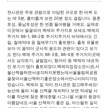
전시관은 무료 관람으로 아담한 규모로 한 바퀴 도
는 데 5분, 흥미롭게 보면 20분 정도 걸립니다. 몽촌
토성, 풍납토성은 한 번쯤 들어봤을 거예요. 실제로
이곳에서 발굴되어 백제의 주거지로 보세요.백제의
주거지 88-1, 88-2호 주거지주거지 바닥에서도 긴
칼, 철제막대 등 철제무기가 출토됐다. 출토 유물로
보아 이 움막이 군사적 용도와 관련이 있다고 보기
도 한다.백제 주거지 88-3호, 88-4호 주거지이곳에
서도 삼각토기, 굴발접시, 항아리 등 백제의 대표적
인 토기가 많이 출토되었다.백제의집장소전시관,서
울산책을하면서생각하지못했는데서울올림픽공원
을찾아서울산책하기좋은장소에서만나서의미가있
었습니다. 백제의 집 자리 전시관은 참고해주세요!
능선에 올라 서울 산책을 계속하다 보면 억새밭 사
이를 작년에 찾은 롯데호텔 시그니엘 서울의 풍경이
아름답네요.서울 산책하기 좋은 길, 아스팔트 길이