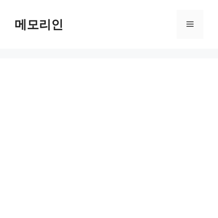
Skip
to
메모리인
Menu
content