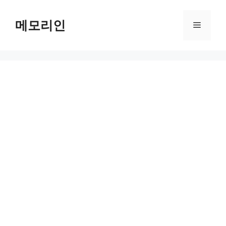
Skip
to
메모리인
Menu
content