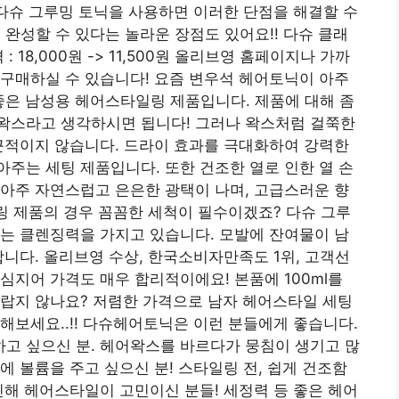
 다슈 그루밍 토닉을 사용하면 이러한 단점을 해결할 수
 완성할 수 있다는 놀라운 장점도 있어요!! 다슈 클래
18,000원 ​​-> 11,500원 올리브영 홈페이지나 가까
구매하실 수 있습니다! 요즘 변우석 헤어토닉이 아주
좋은 남성용 헤어스타일링 제품입니다. 제품에 대해 좀
왁스라고 생각하시면 됩니다! 그러나 왁스처럼 걸쭉한
끈적이지 않습니다. 드라이 효과를 극대화하여 강력한
주는 세팅 제품입니다. 또한 건조한 열로 인한 열 손
아주 자연스럽고 은은한 광택이 나며, 고급스러운 향
일링 제품의 경우 꼼꼼한 세척이 필수이겠죠? 다슈 그루
는 클렌징력을 가지고 있습니다. 모발에 잔여물이 남
합니다. 올리브영 수상, 한국소비자만족도 1위, 고객선
심지어 가격도 매우 합리적이에요! 본품에 100ml를
놀랍지 않나요? 저렴한 가격으로 남자 헤어스타일 세팅
해보세요..!! 다슈헤어토닉은 이런 분들에게 좋습니다.
고 싶으신 분. 헤어왁스를 바르다가 뭉침이 생기고 많
에 볼륨을 주고 싶으신 분! 스타일링 전, 쉽게 건조함
인해 헤어스타일이 고민이신 분들! 세정력 등 좋은 헤어