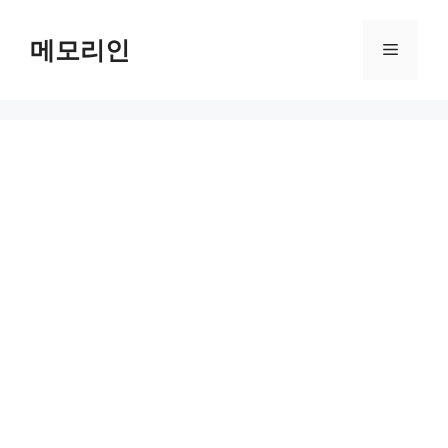
Skip
to
메모리인
Menu
content