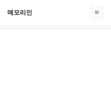
Skip
to
메모리인
Menu
content