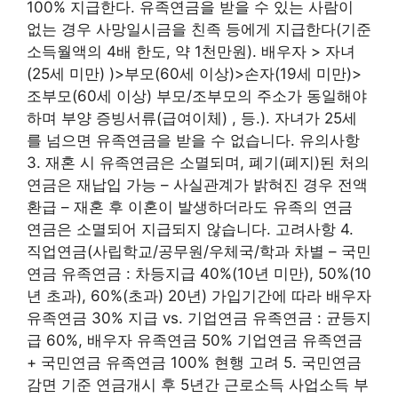
100% 지급한다. 유족연금을 받을 수 있는 사람이
없는 경우 사망일시금을 친족 등에게 지급한다(기준
소득월액의 4배 한도, 약 1천만원). 배우자 > 자녀
(25세 미만) )>부모(60세 이상)>손자(19세 미만)>
조부모(60세 이상) 부모/조부모의 주소가 동일해야
하며 부양 증빙서류(급여이체) , 등.). 자녀가 25세
를 넘으면 유족연금을 받을 수 없습니다. 유의사항
3. 재혼 시 유족연금은 소멸되며, 폐기(폐지)된 처의
연금은 재납입 가능 – 사실관계가 밝혀진 경우 전액
환급 – 재혼 후 이혼이 발생하더라도 유족의 연금
연금은 소멸되어 지급되지 않습니다. 고려사항 4.
직업연금(사립학교/공무원/우체국/학과 차별 – 국민
연금 유족연금 : 차등지급 40%(10년 미만), 50%(10
년 초과), 60%(초과) 20년) 가입기간에 따라 배우자
유족연금 30% 지급 vs. 기업연금 유족연금 : 균등지
급 60%, 배우자 유족연금 50% 기업연금 유족연금
+ 국민연금 유족연금 100% 현행 고려 5. 국민연금
감면 기준 연금개시 후 5년간 근로소득 사업소득 부