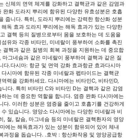
는 신체의 면역 체계를 강화하고 결핵균과 같은 감염과
증 완화 도라지 뿌리에 함유된 다양한 유효성분은 호흡
 줍니다. 특히, 도라지 뿌리에는 강력한 항산화 성분
 해독 효과 도라지 뿌리에는 해독 효과가 있는 다양한
고 결핵 등의 질병으로부터 몸을 보호하는 데 도움을
이섬유와 각종 비타민, 미네랄이 풍부하여 소화를 촉진
는 결핵과 같은 질병의 회복 과정을 지원하는 데 중요합
철, 마그네슘과 같은 미네랄이 풍부하여 결핵과 같은 질
니다.
다시마: 항균 및 면역 강화 효과
항균 효과다시마
히 다시마에 함유된 각종 미네랄과 펩타이드는 결핵균
면역력을 강화하세요. 다시마에는 비타민C, 비타민D,
니다. 특히 비타민 C와 비타민 D는 결핵과 같은 감염
화하는 데 중요한 역할을 합니다. 염증 완화 다시마에는
니다. 이러한 성분은 염증을 줄이고 호흡기를 건강하게
 수 있습니다. 영양소 다시마에는 다양한 미네랄과 비
, 철, 칼슘, 마그네슘 등의 미네랄은 결핵환자의 영양
시마에는 해독효과가 있는 성분이 함유되어 있어 체내
과정을 돕습니다. .
호박 : 항산화작용 및 영양공급
항