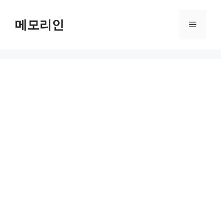
Skip
to
메모리인
Menu
content